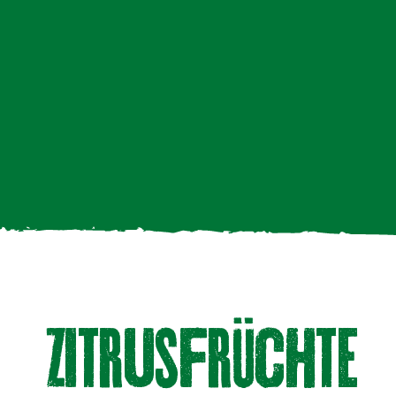
zitRUSfRüchte