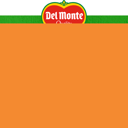
ÜBER UNS
NACHRICHTEN
PRODUKTE
KONTAKT
KARRIERE
NACHHALTIGKEIT
Credits
Cookies
Privacy Policy
Terms and Conditions
Tax Strategy
Job Applicant Data Protection Privacy Notice
UK Modern Slavery & Human Trafficking Statement
DMFI UK Pension Plan – Statement of Investment Principles