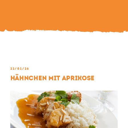
Search
For:
22/01/26
Hähnchen mit Aprikose